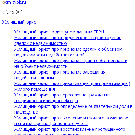
a
kmil@bk.ru
a
[forms ID=1]
Жилищный юрист
Жилищный юрист о доступе к данным ЕГРН
Жилищный юрист про юридическое сопровождение
сделок с недвижимостью
Жилищный юрист про признание сделки с объектом
недвижимости недействительной
Жилищный юрист про признание права собственности
на объект недвижимости
Жилищный юрист про признание завещания
недействительным
Жилищный юрист про приватизацию (расприватизацию)
жилого помещения
Жилищный юрист про переселение граждан из
аварийного жилищного фонда
Жилищный юрист про определение обязательной доли в
наследстве
Жилищный юрист про выселение из жилого помещения
и снятие с регистрационного учета
Жилищный юрист про восстановление пропущенного
срока вступления в наследство