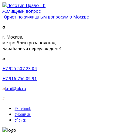
Жилищный вопрос
Юрист по жилищным вопросам в Москве
a
г. Москва,
метро Электрозаводская,
Барабанный переулок дом 4
a
+7 925 507 23 04
+7 916 756 09 91
a
kmil@bk.ru
a
a
Facebook
a
ВКонтакте
a
Поиск