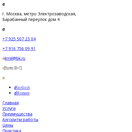
a
г. Москва, метро Электрозаводская,
Барабанный переулок дом 4
a
+7 925 507 23 04
+7 916 756 09 91
a
kmil@bk.ru
a
[forms ID=1]
a
a
Facebook
a
ВКонтакте
Главная
Услуги
Преимущества
Алгоритм работы
Цены
Практика