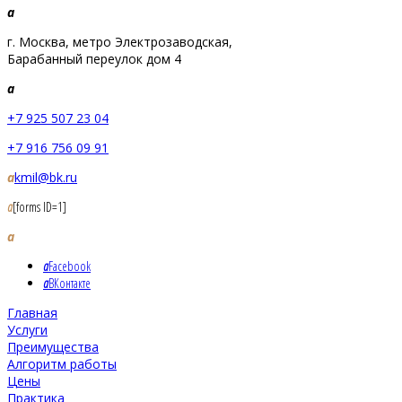
a
г. Москва, метро Электрозаводская,
Барабанный переулок дом 4
a
+7 925 507 23 04
+7 916 756 09 91
a
kmil@bk.ru
a
[forms ID=1]
a
a
Facebook
a
ВКонтакте
Главная
Услуги
Преимущества
Алгоритм работы
Цены
Практика