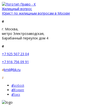
Жилищный вопрос
Юрист по жилищным вопросам в Москве
a
г. Москва,
метро Электрозаводская,
Барабанный переулок дом 4
a
+7 925 507 23 04
+7 916 756 09 91
a
kmil@bk.ru
a
a
Facebook
a
ВКонтакте
a
Поиск