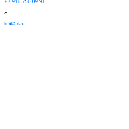
+7 916 756 09 91
a
kmil@bk.ru