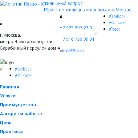
Жилищный вопрос
Юрист по жилищным вопросам в Москве
a
a
Facebook
a
ВКонтакте
a
+7 925 507 23 04
a
Поиск
a
г. Москва,
+7 916 756 09 91
метро Электрозаводская,
Барабанный переулок дом 4
a
kmil@bk.ru
a
a
Facebook
a
ВКонтакте
Главная
Услуги
Преимущества
Алгоритм работы
Цены
Практика